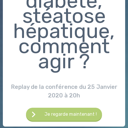
diabète,
stéatose
hépatique,
comment
agir ?
Replay de la conférence du 25 Janvier
2020 à 20h
Je regarde maintenant !